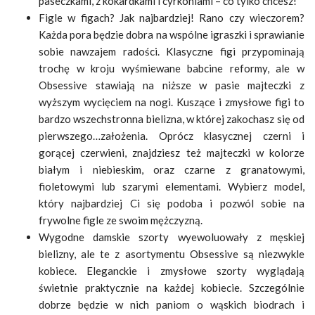
paseczkami, z kokardkami i cyrkoniami – co tylko chcesz!
Figle w figach? Jak najbardziej! Rano czy wieczorem?
Każda pora będzie dobra na wspólne igraszki i sprawianie
sobie nawzajem radości. Klasyczne figi przypominają
trochę w kroju wyśmiewane babcine reformy, ale w
Obsessive stawiają na niższe w pasie majteczki z
wyższym wycięciem na nogi. Kuszące i zmysłowe figi to
bardzo wszechstronna bielizna, w której zakochasz się od
pierwszego…założenia. Oprócz klasycznej czerni i
gorącej czerwieni, znajdziesz też majteczki w kolorze
białym i niebieskim, oraz czarne z granatowymi,
fioletowymi lub szarymi elementami. Wybierz model,
który najbardziej Ci się podoba i pozwól sobie na
frywolne figle ze swoim mężczyzną.
Wygodne damskie szorty wyewoluowały z męskiej
bielizny, ale te z asortymentu Obsessive są niezwykle
kobiece. Eleganckie i zmysłowe szorty wyglądają
świetnie praktycznie na każdej kobiecie. Szczególnie
dobrze będzie w nich paniom o wąskich biodrach i