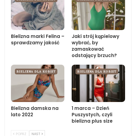
Bielizna marki Felina –
Jaki strój kąpielowy
sprawdzamy jakość
wybrać, by
zamaskować
odstający brzuch?
BIELIZNA DLA KOBIET
BIELIZNA DLA KOBIET
Bielizna damska na
1 marca – Dzień
lato 2022
Puszystych, czyli
bielizna plus size
POPRZ
NAST