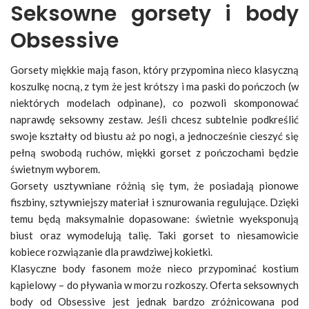
Seksowne gorsety i body
Obsessive
Gorsety miękkie mają fason, który przypomina nieco klasyczną
koszulkę nocną, z tym że jest krótszy i ma paski do pończoch (w
niektórych modelach odpinane), co pozwoli skomponować
naprawdę seksowny zestaw. Jeśli chcesz subtelnie podkreślić
swoje kształty od biustu aż po nogi, a jednocześnie cieszyć się
pełną swobodą ruchów, miękki gorset z pończochami będzie
świetnym wyborem.
Gorsety usztywniane różnią się tym, że posiadają pionowe
fiszbiny, sztywniejszy materiał i sznurowania regulujące. Dzięki
temu będą maksymalnie dopasowane: świetnie wyeksponują
biust oraz wymodelują talię. Taki gorset to niesamowicie
kobiece rozwiązanie dla prawdziwej kokietki.
Klasyczne body fasonem może nieco przypominać kostium
kąpielowy – do pływania w morzu rozkoszy. Oferta seksownych
body od Obsessive jest jednak bardzo zróżnicowana pod