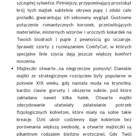
szczupłej sylwetce. Pełniejszy, przypominający prostokąt
krój tych majtek subtelnie okrywa pupę i zdobi całe
pośladki, gwarantując ich seksowny wygląd. Gustowne
połączenie romantycznych koronek, prześwitujących
materiałów, misternych wzorów i uroczych kokardek na
Twoich biodrach i pupie z pewnością go oczaruje.
Sprawdź szorty z rozwiązaniem ComfyCut, w których
specjalne linie szycia dają jeszcze większy komfort
noszenia.
Majteczki otwarte…na niegrzeczne pomysły! Damskie
majtki ze strategicznym rozcięciem były popularne w
połowie XIX wieku, gdy nastała moda na krynoliny,
bardzo ciasne gorsety i obszerne suknie, pod które
zakładano nawet kilka halek. Otwarte majtki
zdecydowanie ułatwiały załatwianie potrzeb
fizjologicznych kobietom, które miały na sobie takie
kreacje. Dziś ubiór codzienny daje kobietom bez
porównania większą swobodę, a otwarte majteczki są
pikantnym rodzajem bielizny erotycznej. Gdy Twój