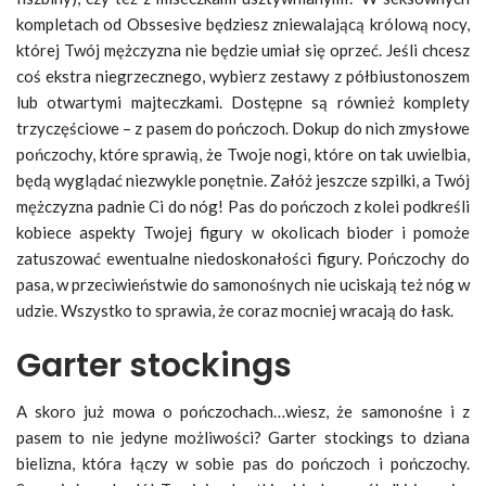
kompletach od Obssesive będziesz zniewalającą królową nocy,
której Twój mężczyzna nie będzie umiał się oprzeć. Jeśli chcesz
coś ekstra niegrzecznego, wybierz zestawy z półbiustonoszem
lub otwartymi majteczkami. Dostępne są również komplety
trzyczęściowe – z pasem do pończoch. Dokup do nich zmysłowe
pończochy, które sprawią, że Twoje nogi, które on tak uwielbia,
będą wyglądać niezwykle ponętnie. Załóż jeszcze szpilki, a Twój
mężczyzna padnie Ci do nóg! Pas do pończoch z kolei podkreśli
kobiece aspekty Twojej figury w okolicach bioder i pomoże
zatuszować ewentualne niedoskonałości figury. Pończochy do
pasa, w przeciwieństwie do samonośnych nie uciskają też nóg w
udzie. Wszystko to sprawia, że coraz mocniej wracają do łask.
Garter stockings
A skoro już mowa o pończochach…wiesz, że samonośne i z
pasem to nie jedyne możliwości? Garter stockings to dziana
bielizna, która łączy w sobie pas do pończoch i pończochy.