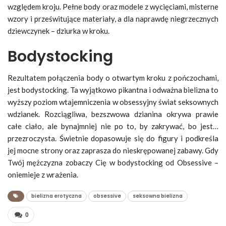
względem kroju. Pełne body oraz modele z wycięciami, misterne
wzory i prześwitujące materiały, a dla naprawdę niegrzecznych
dziewczynek – dziurka w kroku.
Bodystocking
Rezultatem połączenia body o otwartym kroku z pończochami,
jest bodystocking. Ta wyjątkowo pikantna i odważna bielizna to
wyższy poziom wtajemniczenia w obsessyjny świat seksownych
wdzianek. Rozciągliwa, bezszwowa dzianina okrywa prawie
całe ciało, ale bynajmniej nie po to, by zakrywać, bo jest…
przezroczysta. Świetnie dopasowuje się do figury i podkreśla
jej mocne strony oraz zaprasza do nieskrępowanej zabawy. Gdy
Twój mężczyzna zobaczy Cię w bodystocking od Obsessive –
oniemieje z wrażenia.
bielizna erotyczna
obsessive
seksowna bielizna
0