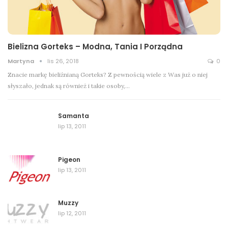
Bielizna Gorteks – Modna, Tania I Porządna
Martyna
lis 26, 2018
0
Znacie markę bieliźnianą Gorteks? Z pewnością wiele z Was już o niej
słyszało, jednak są również i takie osoby,…
Samanta
lip 13, 2011
Pigeon
lip 13, 2011
Muzzy
lip 12, 2011