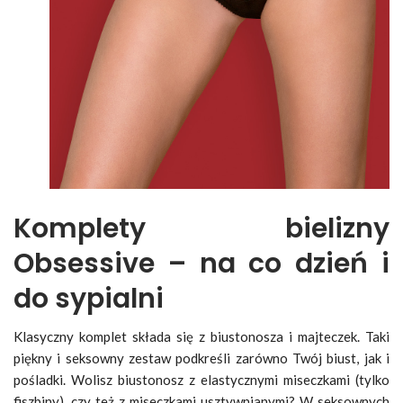
Komplety bielizny
Obsessive – na co dzień i
do sypialni
Klasyczny komplet składa się z biustonosza i majteczek. Taki
piękny i seksowny zestaw podkreśli zarówno Twój biust, jak i
pośladki. Wolisz biustonosz z elastycznymi miseczkami (tylko
fiszbiny), czy też z miseczkami usztywnianymi? W seksownych