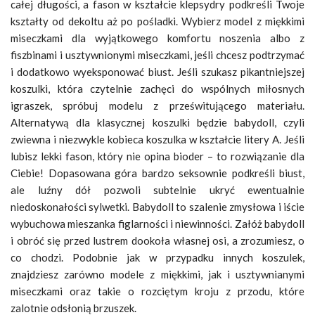
całej długości, a fason w kształcie klepsydry podkreśli Twoje
kształty od dekoltu aż po pośladki. Wybierz model z miękkimi
miseczkami dla wyjątkowego komfortu noszenia albo z
fiszbinami i usztywnionymi miseczkami, jeśli chcesz podtrzymać
i dodatkowo wyeksponować biust. Jeśli szukasz pikantniejszej
koszulki, która czytelnie zachęci do wspólnych miłosnych
igraszek, spróbuj modelu z prześwitującego materiału.
Alternatywą dla klasycznej koszulki będzie babydoll, czyli
zwiewna i niezwykle kobieca koszulka w kształcie litery A. Jeśli
lubisz lekki fason, który nie opina bioder – to rozwiązanie dla
Ciebie! Dopasowana góra bardzo seksownie podkreśli biust,
ale luźny dół pozwoli subtelnie ukryć ewentualnie
niedoskonałości sylwetki. Babydoll to szalenie zmysłowa i iście
wybuchowa mieszanka figlarności i niewinności. Załóż babydoll
i obróć się przed lustrem dookoła własnej osi, a zrozumiesz, o
co chodzi. Podobnie jak w przypadku innych koszulek,
znajdziesz zarówno modele z miękkimi, jak i usztywnianymi
miseczkami oraz takie o rozciętym kroju z przodu, które
zalotnie odsłonią brzuszek.