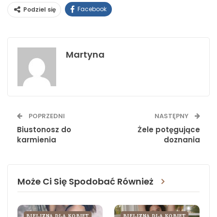
Facebook
Podziel się
Martyna
POPRZEDNI
NASTĘPNY
Biustonosz do
Żele potęgujące
karmienia
doznania
Może Ci Się Spodobać Również
BIELIZNA DLA KOBIET
BIELIZNA DLA KOBIET