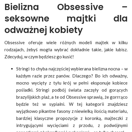
Bielizna Obsessive –
seksowne majtki dla
odważnej kobiety
Obsessive oferuje wiele różnych modeli majtek w kilku
rodzajach, żebyś mogła wybrać dokładnie takie, jakie lubisz.
Zdecyduj, w czym będziesz go kusić!
Stringi to chyba najczęściej wybierana bielizna nocna – w
każdym razie przez panów. Dlaczego? Bo ich odważny,
mocno wycięty z tyłu krój w pełni eksponuje kobiece
pośladki. Stringi podbój świata zaczęły od gorących
brazylijskich plaż, a te od Obsessive sprawią, że gorrrąco
będzie też w sypialni. W tej kategorii znajdziesz
wyjątkowo pikantne fasony z niewielką ilością materiału,
bardziej klasyczne propozycje z koronką, majteczki z
intrygującymi wycięciami z przodu, z podwójnymi