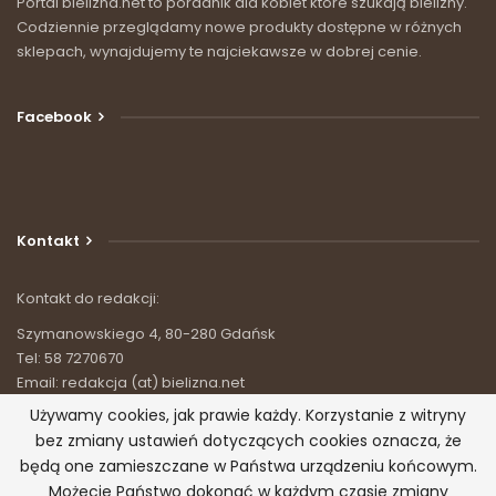
Portal bielizna.net to poradnik dla kobiet które szukają bielizny.
Codziennie przeglądamy nowe produkty dostępne w różnych
sklepach, wynajdujemy te najciekawsze w dobrej cenie.
Facebook
Kontakt
Kontakt do redakcji:
Szymanowskiego 4, 80-280 Gdańsk
Tel: 58 7270670
Email: redakcja (at) bielizna.net
Używamy cookies, jak prawie każdy. Korzystanie z witryny
bez zmiany ustawień dotyczących cookies oznacza, że
będą one zamieszczane w Państwa urządzeniu końcowym.
Możecie Państwo dokonać w każdym czasie zmiany
© 2026 - Bielizna.net - wszystko o bieliźnie. Wszystkie prawa