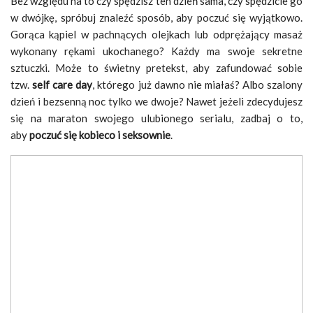
Bez względu na to czy spędzisz ten dzień sama, czy spędzicie go
w dwójkę, spróbuj znaleźć sposób, aby poczuć się wyjątkowo.
Gorąca kąpiel w pachnących olejkach lub odprężający masaż
wykonany rękami ukochanego? Każdy ma swoje sekretne
sztuczki. Może to świetny pretekst, aby zafundować sobie
tzw.
self care day
, którego już dawno nie miałaś? Albo szalony
dzień i bezsenną noc tylko we dwoje? Nawet jeżeli zdecydujesz
się na maraton swojego ulubionego serialu, zadbaj o to,
aby
poczuć się kobieco i seksownie
.