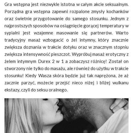
Gra wstępna jest niezwykle istotna w całym akcie seksualnym.
Porządna gra wstępna zapewni rozpalone zmysły kochanków
oraz świetnie przygotowanie do samego stosunku. Jednym z
najprostszych sposobów na osiągnięcie gorącej temperatury w
sypialni jest wzajemne masowanie się partnerów. Warto
tradycyjny masaż wzbogacić o żel intymny, który znacznie
zwiększa doznania w trakcie dotyku oraz w znacznym stopniu
zwiększa intensywność pieszczot. Wypróbuj masaż erotyczny z
żelem intymnym Durex 2 w 1 a zobaczysz różnicę! Został on
stworzony nie tylko do masażu, ale również do użytku w trakcie
stosunku! Kiedy Wasza skóra będzie już tak naprężona, że aż
zacznie parzyć, możecie przejść nieco niżej i bliżej wulkanu
ekstazy, czyli do seksu oralnego.