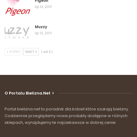
Pigeon
lip 13, 2011
Muzzy
lip 12, 2011
POPRZ
NAST
1 od 2 |
O Portalu Bielizna.net
Portal bielizna.net to poradnik dla kobiet które szukają bielizny.
Codziennie przeglądamy nowe produkty dostępne w różnych
sklepach, wynajdujemy te najciekawsze w dobrej cenie.