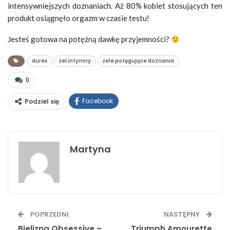
intensywniejszych doznaniach. Aż 80% kobiet stosujących ten
produkt osiągnęło orgazm w czasie testu!
Jesteś gotowa na potężną dawkę przyjemności?
durex
żel intymny
żele potęgujące doznania
0
Facebook
Podziel się
Martyna
POPRZEDNI
NASTĘPNY
Bielizna Obsessive –
Triumph Amourette