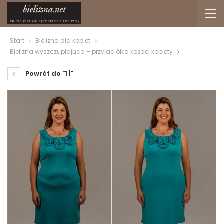
Start
Bielizna dla kobiet
Bielizna wyszczuplająca – przyjaciółka każdej kobiety
Powrót do "1 |"