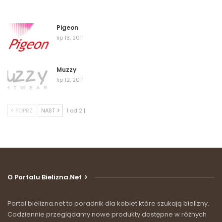
Pigeon
lip 13, 2011
Muzzy
lip 12, 2011
POPRZ
NAST
1 od 2 |
O Portalu Bielizna.net
Portal bielizna.net to poradnik dla kobiet które szukają bielizny.
Codziennie przeglądamy nowe produkty dostępne w różnych