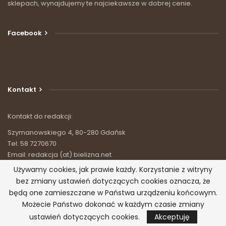
sklepach, wynajdujemy te najciekawsze w dobrej cenie.
Facebook
Kontakt
Kontakt do redakcji:
Szymanowskiego 4, 80-280 Gdańsk
Tel: 58 7270670
Email: redakcja (at) bielizna.net
Używamy cookies, jak prawie każdy. Korzystanie z witryny
bez zmiany ustawień dotyczących cookies oznacza, że
będą one zamieszczane w Państwa urządzeniu końcowym.
© 2026 - Bielizna.net - wszystko o bieliźnie. Wszystkie prawa
Możecie Państwo dokonać w każdym czasie zmiany
zastrzeżone.
ustawień dotyczących cookies.
Akceptuję