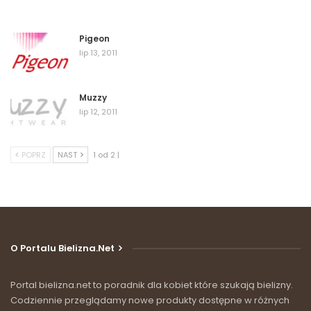
Pigeon
lip 13, 2011
Muzzy
lip 12, 2011
POPRZ
NAST
1 od 2 |
O Portalu Bielizna.net
Portal bielizna.net to poradnik dla kobiet które szukają bielizny.
Codziennie przeglądamy nowe produkty dostępne w różnych