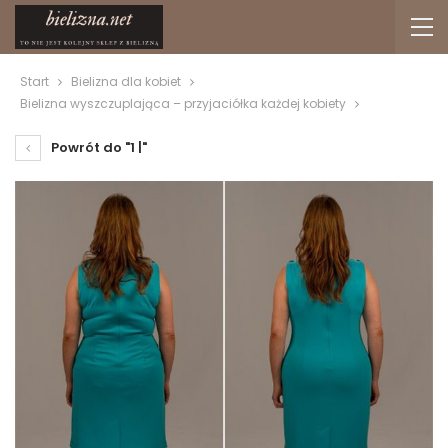
Start
Bielizna dla kobiet
Bielizna wyszczuplająca – przyjaciółka każdej kobiety
Powrót do "1 |"