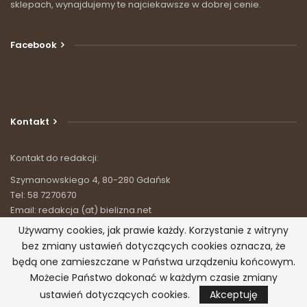
sklepach, wynajdujemy te najciekawsze w dobrej cenie.
Facebook
Kontakt
Kontakt do redakcji:
Szymanowskiego 4, 80-280 Gdańsk
Tel: 58 7270670
Email: redakcja (at) bielizna.net
Używamy cookies, jak prawie każdy. Korzystanie z witryny
bez zmiany ustawień dotyczących cookies oznacza, że
będą one zamieszczane w Państwa urządzeniu końcowym.
© 2026 - Bielizna.net - wszystko o bieliźnie. Wszystkie prawa
Możecie Państwo dokonać w każdym czasie zmiany
zastrzeżone.
ustawień dotyczących cookies.
Akceptuję