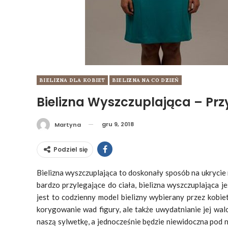
BIELIZNA DLA KOBIET
BIELIZNA NA CO DZIEŃ
Bielizna Wyszczuplająca – Prz
gru 9, 2018
Martyna
Podziel się
Bielizna wyszczuplająca to doskonały sposób na ukrycie 
bardzo przylegające do ciała, bielizna wyszczuplająca j
jest to codzienny model bielizny wybierany przez kobie
korygowanie wad figury, ale także uwydatnianie jej wal
naszą sylwetkę, a jednocześnie będzie niewidoczna pod n