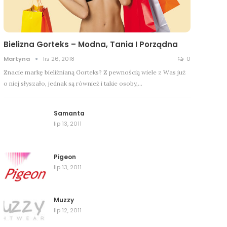
Bielizna Gorteks – Modna, Tania I Porządna
Martyna
lis 26, 2018
0
Znacie markę bieliźnianą Gorteks? Z pewnością wiele z Was już
o niej słyszało, jednak są również i takie osoby,…
Samanta
lip 13, 2011
Pigeon
lip 13, 2011
Muzzy
lip 12, 2011