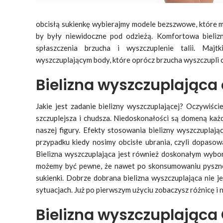
obcisłą sukienkę wybierajmy modele bezszwowe, które m
by były niewidoczne pod odzieżą. Komfortowa bieliz
spłaszczenia brzucha i wyszczuplenie talii. Maj
wyszczuplającym body, które oprócz brzucha wyszczupli ca
Bielizna wyszczuplająca 
Jakie jest zadanie bielizny wyszczuplającej? Oczywiśc
szczuplejsza i chudsza. Niedoskonałości są domeną każ
naszej figury. Efekty stosowania bielizny wyszczuplaj
przypadku kiedy nosimy obcisłe ubrania, czyli dopasow
Bielizna wyszczuplająca jest również doskonałym wybor
możemy być pewne, że nawet po skonsumowaniu pyszne
sukienki. Dobrze dobrana bielizna wyszczuplająca nie 
sytuacjach. Już po pierwszym użyciu zobaczysz różnicę i n
Bielizna wyszczuplająca