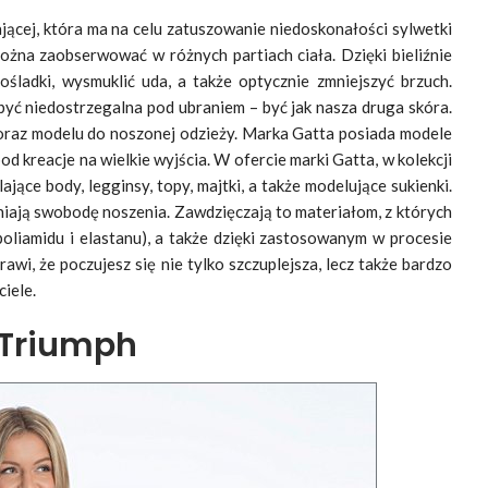
jącej, która ma na celu zatuszowanie niedoskonałości sylwetki
ożna zaobserwować w różnych partiach ciała. Dzięki bieliźnie
śladki, wysmuklić uda, a także optycznie zmniejszyć brzuch.
być niedostrzegalna pod ubraniem – być jak nasza druga skóra.
oraz modelu do noszonej odzieży. Marka Gatta posiada modele
d kreacje na wielkie wyjścia. W ofercie marki Gatta, w kolekcji
jące body, legginsy, topy, majtki, a także modelujące sukienki.
iają swobodę noszenia. Zawdzięczają to materiałom, z których
oliamidu i elastanu), a także dzięki zastosowanym w procesie
wi, że poczujesz się nie tylko szczuplejsza, lecz także bardzo
ciele.
 Triumph