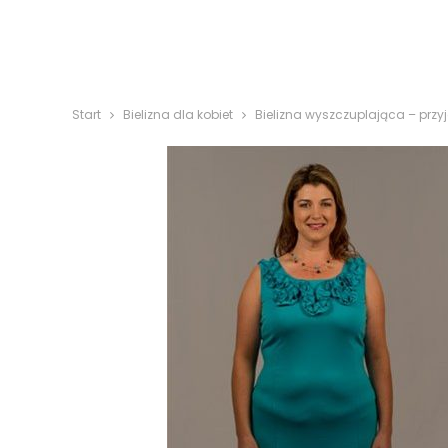
Start
Bielizna dla kobiet
Bielizna wyszczuplająca – przyj