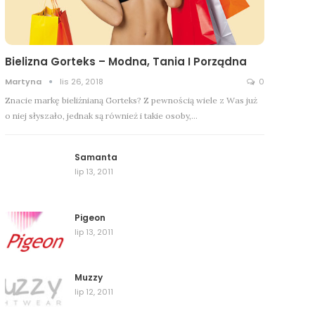
Bielizna Gorteks – Modna, Tania I Porządna
Martyna
lis 26, 2018
0
Znacie markę bieliźnianą Gorteks? Z pewnością wiele z Was już
o niej słyszało, jednak są również i takie osoby,…
Samanta
lip 13, 2011
Pigeon
lip 13, 2011
Muzzy
lip 12, 2011