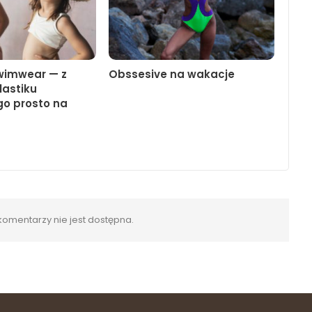
imwear — z
Obssesive na wakacje
lastiku
o prosto na
omentarzy nie jest dostępna.