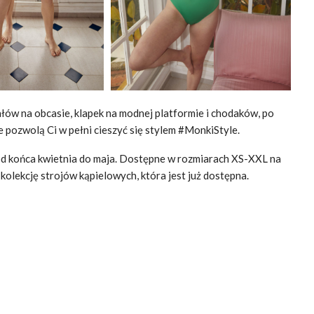
łów na obcasie, klapek na modnej platformie i chodaków, po
re pozwolą Ci w pełni cieszyć się stylem #MonkiStyle.
 od końca kwietnia do maja. Dostępne w rozmiarach XS-XXL na
olekcję strojów kąpielowych, która jest już dostępna.