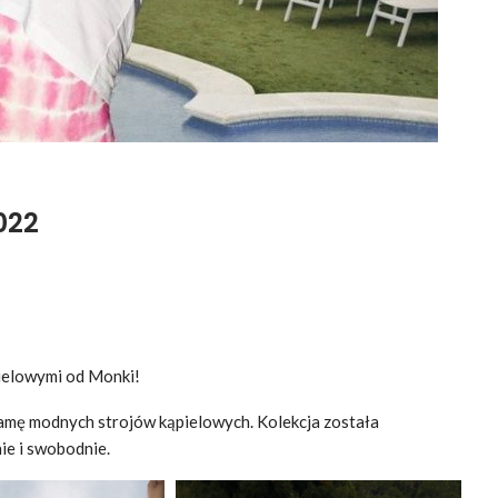
022
pielowymi od Monki!
amę modnych strojów kąpielowych. Kolekcja została
ie i swobodnie.