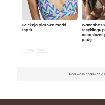
Kolekcja plażowa marki
Wannabe Sw
Esprit
recyklingu p
oceaniczneg
plażę
POPRZ
NAST
Możliwość dodawania k