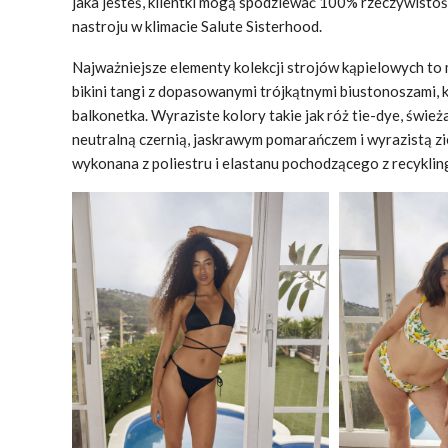
jaka jesteś, klientki mogą spodziewać 100% rzeczywistośc
nastroju w klimacie Salute Sisterhood.
Najważniejsze elementy kolekcji strojów kąpielowych to
bikini tangi z dopasowanymi trójkątnymi biustonoszami,
balkonetka. Wyraziste kolory takie jak róż tie-dye, św
neutralną czernią, jaskrawym pomarańczem i wyrazistą zi
wykonana z poliestru i elastanu pochodzącego z recyklin