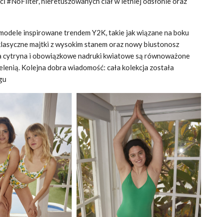
i #NoFilter, nieretuszowanych ciał w letniej odsłonie oraz
 modele inspirowane trendem Y2K, takie jak wiązane na boku
 klasyczne majtki z wysokim stanem oraz nowy biustonosz
ieża cytryna i obowiązkowe nadruki kwiatowe są równoważone
elenią. Kolejna dobra wiadomość: cała kolekcja została
gu