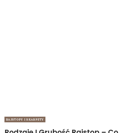
RAJSTOPY I SKARPETY
Rodzaje I Grubość Rajstop – Co