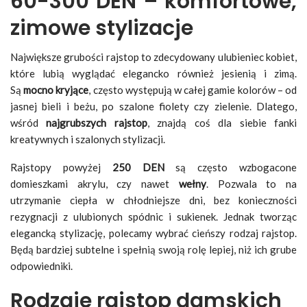
60-300 DEN – komfortowe,
zimowe stylizacje
Największe grubości rajstop to zdecydowany ulubieniec kobiet,
które lubią wyglądać elegancko również jesienią i zimą.
Są
mocno kryjące
, często występują w całej gamie kolorów – od
jasnej bieli i beżu, po szalone fiolety czy zielenie. Dlatego,
wśród
najgrubszych rajstop
, znajdą coś dla siebie fanki
kreatywnych i szalonych stylizacji.
Rajstopy powyżej
250 DEN
są często wzbogacone
domieszkami akrylu, czy nawet
wełny
. Pozwala to na
utrzymanie ciepła w chłodniejsze dni, bez konieczności
rezygnacji z ulubionych spódnic i sukienek. Jednak tworząc
elegancką stylizację, polecamy wybrać cieńszy rodzaj rajstop.
Będą bardziej subtelne i spełnią swoją rolę lepiej, niż ich grube
odpowiedniki.
Rodzaje rajstop damskich