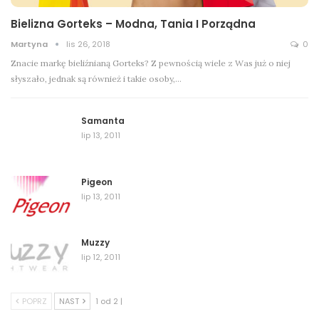
Bielizna Gorteks – Modna, Tania I Porządna
Martyna
lis 26, 2018
0
Znacie markę bieliźnianą Gorteks? Z pewnością wiele z Was już o niej
słyszało, jednak są również i takie osoby,…
Samanta
lip 13, 2011
Pigeon
lip 13, 2011
Muzzy
lip 12, 2011
POPRZ
NAST
1 od 2 |