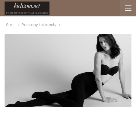
Start
Rajstopy i skarpety