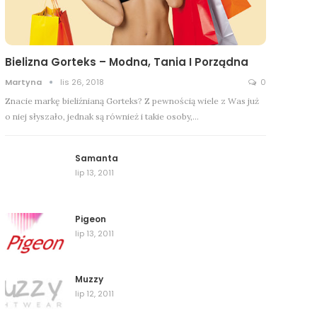
Bielizna Gorteks – Modna, Tania I Porządna
Martyna
lis 26, 2018
0
Znacie markę bieliźnianą Gorteks? Z pewnością wiele z Was już
o niej słyszało, jednak są również i takie osoby,…
Samanta
lip 13, 2011
Pigeon
lip 13, 2011
Muzzy
lip 12, 2011