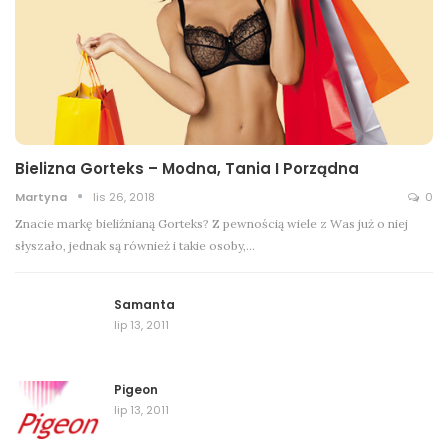
Bielizna Gorteks – Modna, Tania I Porządna
Martyna
lis 26, 2018
0
Znacie markę bieliźnianą Gorteks? Z pewnością wiele z Was już o niej
słyszało, jednak są również i takie osoby,…
Samanta
lip 13, 2011
Pigeon
lip 13, 2011