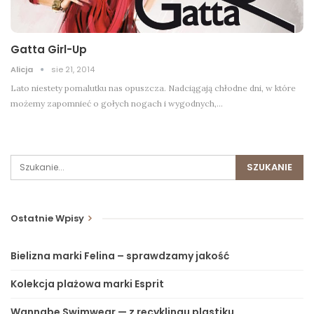
Gatta Girl-Up
Alicja
sie 21, 2014
Lato niestety pomalutku nas opuszcza. Nadciągają chłodne dni, w które
możemy zapomnieć o gołych nogach i wygodnych,…
Ostatnie Wpisy
Bielizna marki Felina – sprawdzamy jakość
Kolekcja plażowa marki Esprit
Wannabe Swimwear — z recyklingu plastiku