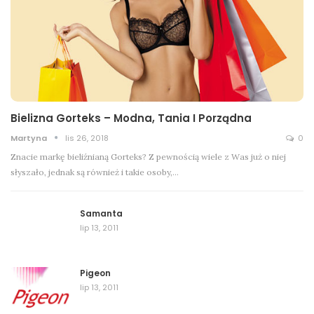
Bielizna Gorteks – Modna, Tania I Porządna
Martyna
lis 26, 2018
0
Znacie markę bieliźnianą Gorteks? Z pewnością wiele z Was już o niej
słyszało, jednak są również i takie osoby,…
Samanta
lip 13, 2011
Pigeon
lip 13, 2011