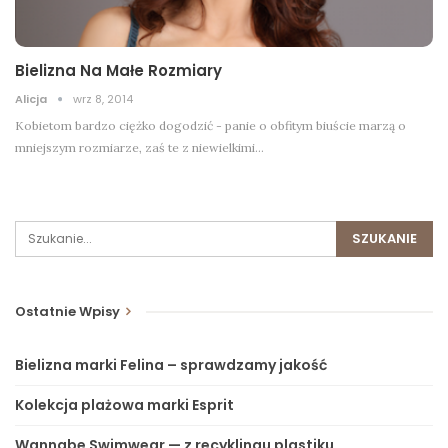
Bielizna Na Małe Rozmiary
Alicja
wrz 8, 2014
Kobietom bardzo ciężko dogodzić - panie o obfitym biuście marzą o
mniejszym rozmiarze, zaś te z niewielkimi…
Ostatnie Wpisy
Bielizna marki Felina – sprawdzamy jakość
Kolekcja plażowa marki Esprit
Wannabe Swimwear — z recyklingu plastiku