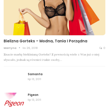
Bielizna Gorteks – Modna, Tania I Porządna
Martyna
lis 26, 2018
0
Znacie markę bieliźnianą Gorteks? Z pewnością wiele z Was już o niej
słyszało, jednak są również i takie osoby,…
Samanta
lip 13, 2011
Pigeon
lip 13, 2011