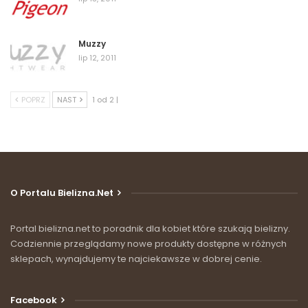
Muzzy
lip 12, 2011
POPRZ
NAST
1 od 2 |
O Portalu Bielizna.net
Portal bielizna.net to poradnik dla kobiet które szukają bielizny.
Codziennie przeglądamy nowe produkty dostępne w różnych
sklepach, wynajdujemy te najciekawsze w dobrej cenie.
Facebook