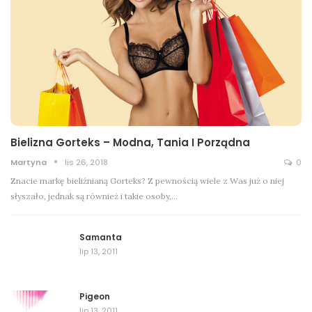
Bielizna Gorteks – Modna, Tania I Porządna
Martyna
lis 26, 2018
0
Znacie markę bieliźnianą Gorteks? Z pewnością wiele z Was już o niej
słyszało, jednak są również i takie osoby,…
Samanta
lip 13, 2011
Pigeon
lip 13, 2011