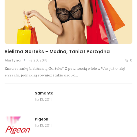
Bielizna Gorteks – Modna, Tania I Porządna
Martyna
lis 26, 2018
0
Znacie markę bieliźnianą Gorteks? Z pewnością wiele z Was już o niej
słyszało, jednak są również i takie osoby,…
Samanta
lip 13, 2011
Pigeon
lip 13, 2011