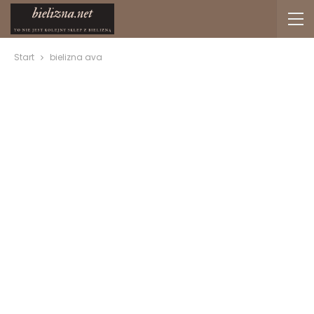
Start
bielizna ava