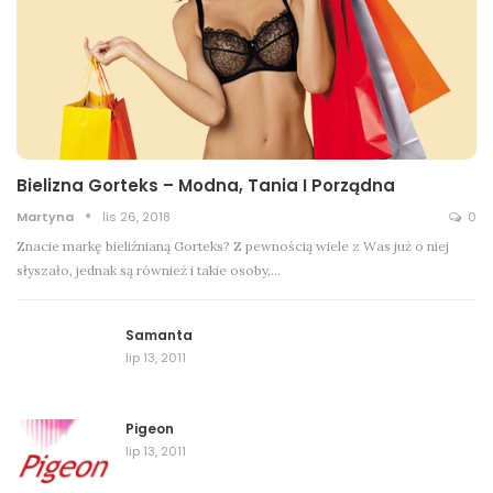
Bielizna Gorteks – Modna, Tania I Porządna
Martyna
lis 26, 2018
0
Znacie markę bieliźnianą Gorteks? Z pewnością wiele z Was już o niej
słyszało, jednak są również i takie osoby,…
Samanta
lip 13, 2011
Pigeon
lip 13, 2011