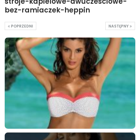
stroje-kapielowe-dwuczesciowe-
bez-ramiaczek-heppin
POPRZEDNI
NASTĘPNY