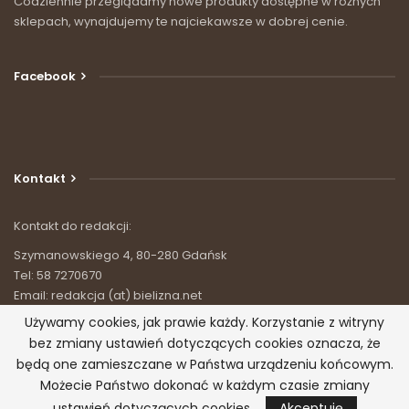
Codziennie przeglądamy nowe produkty dostępne w różnych
sklepach, wynajdujemy te najciekawsze w dobrej cenie.
Facebook
Kontakt
Kontakt do redakcji:
Szymanowskiego 4, 80-280 Gdańsk
Tel: 58 7270670
Email: redakcja (at) bielizna.net
Używamy cookies, jak prawie każdy. Korzystanie z witryny
bez zmiany ustawień dotyczących cookies oznacza, że
będą one zamieszczane w Państwa urządzeniu końcowym.
Możecie Państwo dokonać w każdym czasie zmiany
© 2026 - Bielizna.net - wszystko o bieliźnie. Wszystkie prawa
zastrzeżone.
ustawień dotyczących cookies.
Akceptuję