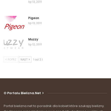
lip 13, 2011
Pigeon
lip 13, 2011
Muzzy
lip 12, 2011
POPRZ
NAST
1 od 2 |
O Portalu Bielizna.net
Portal bielizna.net to poradnik dla kobiet które szukają bielizny.