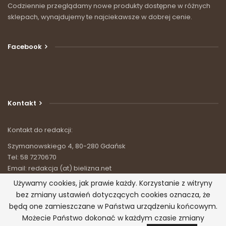
Codziennie przeglądamy nowe produkty dostępne w różnych
sklepach, wynajdujemy te najciekawsze w dobrej cenie.
Facebook
Kontakt
Kontakt do redakcji:
Szymanowskiego 4, 80-280 Gdańsk
Tel: 58 7270670
Email: redakcja (at) bielizna.net
Używamy cookies, jak prawie każdy. Korzystanie z witryny
bez zmiany ustawień dotyczących cookies oznacza, że
będą one zamieszczane w Państwa urządzeniu końcowym.
© 2026 - Bielizna.net - wszystko o bieliźnie. Wszystkie prawa
Możecie Państwo dokonać w każdym czasie zmiany