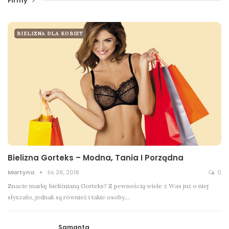
Firmy
BIELIZNA DLA KOBIET
Bielizna Gorteks – Modna, Tania I Porządna
Martyna
lis 26, 2018
0
Znacie markę bieliźnianą Gorteks? Z pewnością wiele z Was już o niej
słyszało, jednak są również i takie osoby,…
Samanta