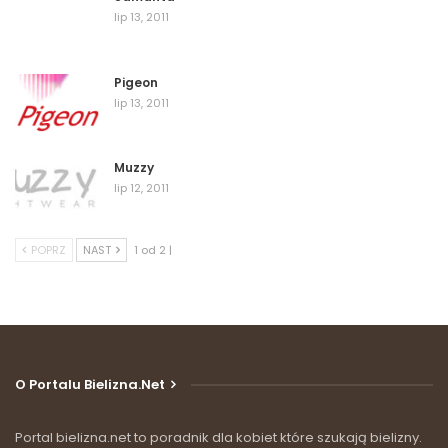
lip 13, 2011
Pigeon
lip 13, 2011
Muzzy
lip 12, 2011
POPRZ
NAST
1 od 2 |
O Portalu Bielizna.net
Portal bielizna.net to poradnik dla kobiet które szukają bielizny.