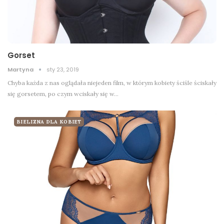
Gorset
Martyna
sty 23, 2019
Chyba każda z nas oglądała niejeden film, w którym kobiety ściśle ściskały
się gorsetem, po czym wciskały się w…
BIELIZNA DLA KOBIET