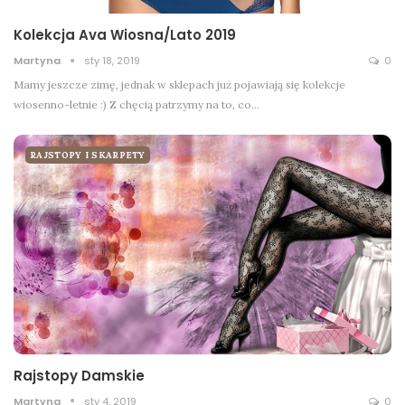
Kolekcja Ava Wiosna/Lato 2019
Martyna
sty 18, 2019
0
Mamy jeszcze zimę, jednak w sklepach już pojawiają się kolekcje
wiosenno-letnie :) Z chęcią patrzymy na to, co…
RAJSTOPY I SKARPETY
Rajstopy Damskie
Martyna
sty 4, 2019
0