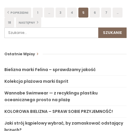
POPRZEDNI
1
…
3
4
5
6
7
…
18
NASTĘPNY
Ostatnie Wpisy
Bielizna marki Felina – sprawdzamy jakość
Kolekcja plażowa marki Esprit
Wannabe Swimwear — z recyklingu plastiku
oceanicznego prosto na plażę
KOLOROWA BIELIZNA – SPRAW SOBIE PRZYJEMNOŚĆ!
Jaki strój kąpielowy wybrać, by zamaskować odstający
brzuch?