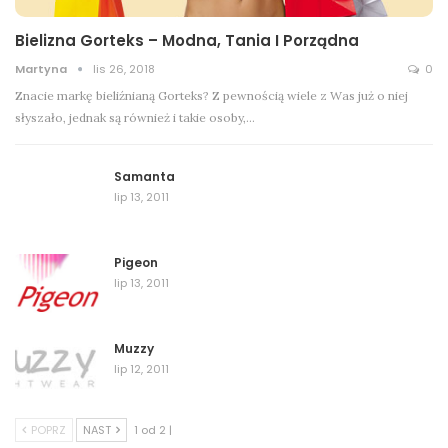
Bielizna Gorteks – Modna, Tania I Porządna
Martyna
lis 26, 2018
0
Znacie markę bieliźnianą Gorteks? Z pewnością wiele z Was już o niej
słyszało, jednak są również i takie osoby,…
Samanta
lip 13, 2011
Pigeon
lip 13, 2011
Muzzy
lip 12, 2011
POPRZ
NAST
1 od 2 |