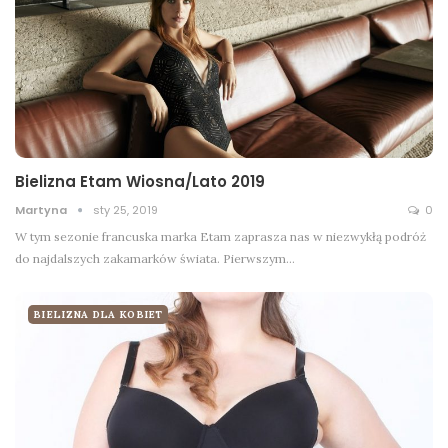
Bielizna Etam Wiosna/Lato 2019
Martyna
sty 25, 2019
0
W tym sezonie francuska marka Etam zaprasza nas w niezwykłą podróż
do najdalszych zakamarków świata. Pierwszym…
BIELIZNA DLA KOBIET