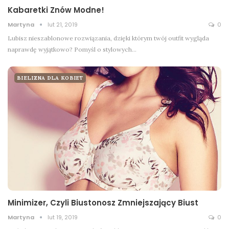
Kabaretki Znów Modne!
Martyna
lut 21, 2019
0
Lubisz nieszablonowe rozwiązania, dzięki którym twój outfit wygląda
naprawdę wyjątkowo? Pomyśl o stylowych…
BIELIZNA DLA KOBIET
Minimizer, Czyli Biustonosz Zmniejszający Biust
Martyna
lut 19, 2019
0