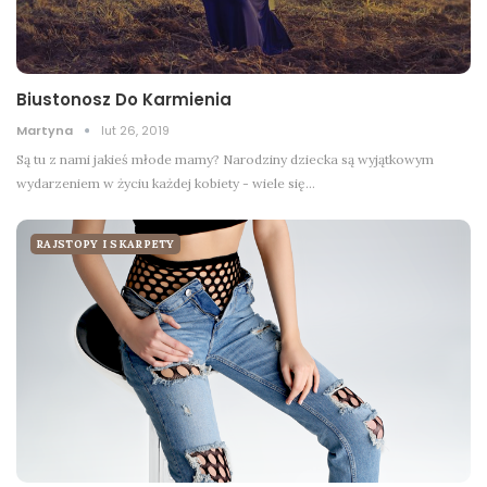
Biustonosz Do Karmienia
Martyna
lut 26, 2019
Są tu z nami jakieś młode mamy? Narodziny dziecka są wyjątkowym
wydarzeniem w życiu każdej kobiety - wiele się…
RAJSTOPY I SKARPETY