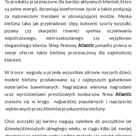
To produkty przeznaczone dla bardzo aktywnych klientek, które
są pełne energii, doceniają komfortowe życie a także podążają
za najnowszymi trendami w obowiązującej modzie. Męska
bielizna taka jak przykładowo slipy, bokserki szorty koszulki,
piżamy czy skarpetki również spełnia oczekiwania
współczesnego, metroseksulanego czy wyjątkowo
eleganckiego klienta. Sklep firmowy
Atlantic
ponadto poleca w
swoje ofercie także bieliznę przeznaczoną dla najmłodszej
klienteli.
W trosce wygodę a przede wszystkim zdrowie naszych dzieci,
modele bielizny produkowane są z najlepszych gatunkowo
materiałów bawełnianych. Nagradzana wieloma nagrodami
oraz wyróżnieniami prestiżowych konkursów firma
Atlantic
znalazła się w kręgu najbardziej popularnych i najczęściej
wybieranych przez klientów producentów bielizny.
Choć początki jej kariery sięgają zaledwie do początków lat
dziewięćdziesiątych ubiegłego wieku, w ciągu kilku lat swojej
obecności na polskim rynku szybko znalazła się wśród elitarnej