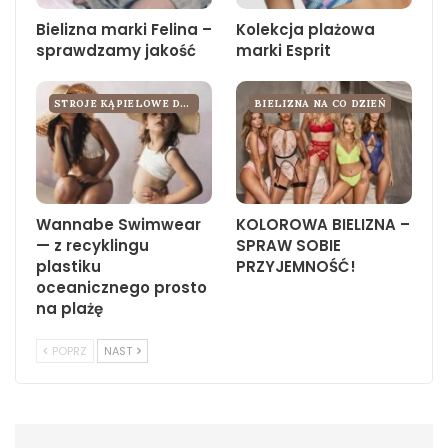
Bielizna marki Felina –
Kolekcja plażowa
sprawdzamy jakość
marki Esprit
STROJE KĄPIELOWE DLA KOBIET
BIELIZNA NA CO DZIEŃ
Wannabe Swimwear
KOLOROWA BIELIZNA –
— z recyklingu
SPRAW SOBIE
plastiku
PRZYJEMNOŚĆ!
oceanicznego prosto
na plażę
POPRZ
NAST