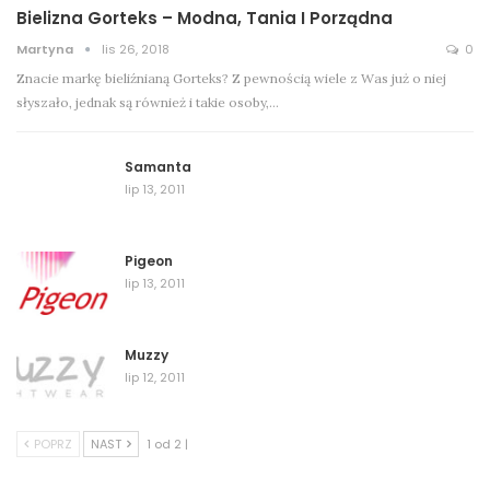
Bielizna Gorteks – Modna, Tania I Porządna
Martyna
lis 26, 2018
0
Znacie markę bieliźnianą Gorteks? Z pewnością wiele z Was już o niej
słyszało, jednak są również i takie osoby,…
Samanta
lip 13, 2011
Pigeon
lip 13, 2011
Muzzy
lip 12, 2011
POPRZ
NAST
1 od 2 |