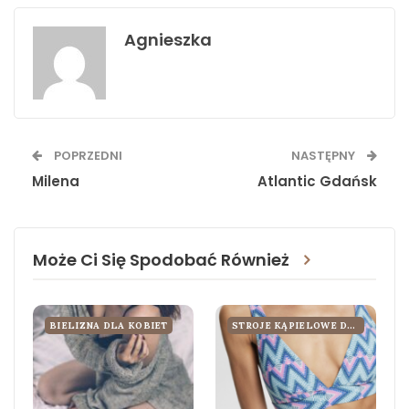
Agnieszka
POPRZEDNI
NASTĘPNY
Milena
Atlantic Gdańsk
Może Ci Się Spodobać Również
BIELIZNA DLA KOBIET
STROJE KĄPIELOWE DLA KOBIET