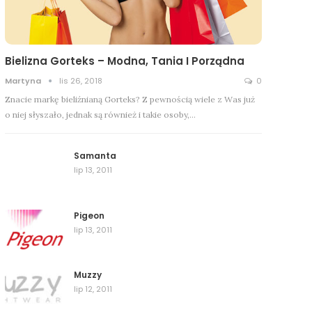
Bielizna Gorteks – Modna, Tania I Porządna
Martyna
lis 26, 2018
0
Znacie markę bieliźnianą Gorteks? Z pewnością wiele z Was już
o niej słyszało, jednak są również i takie osoby,…
Samanta
lip 13, 2011
Pigeon
lip 13, 2011
Muzzy
lip 12, 2011