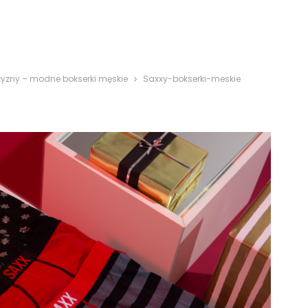
zyzny – modne bokserki męskie
Saxxy-bokserki-meskie