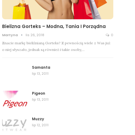
Bielizna Gorteks – Modna, Tania I Porządna
Martyna
lis 26, 2018
0
Znacie markę bieliźnianą Gorteks? Z pewnością wiele z Was już
o niej słyszało, jednak są również i takie osoby,…
Samanta
lip 13, 2011
Pigeon
lip 13, 2011
Muzzy
lip 12, 2011