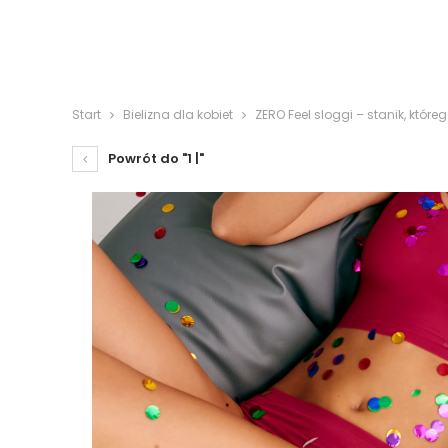
Start
Bielizna dla kobiet
ZERO Feel sloggi – stanik, któreg
Powrót do "1 |"