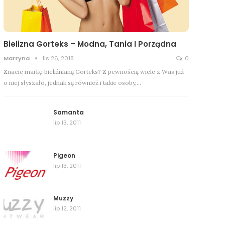
Bielizna Gorteks – Modna, Tania I Porządna
Martyna
lis 26, 2018
0
Znacie markę bieliźnianą Gorteks? Z pewnością wiele z Was już
o niej słyszało, jednak są również i takie osoby,…
Samanta
lip 13, 2011
Pigeon
lip 13, 2011
Muzzy
lip 12, 2011