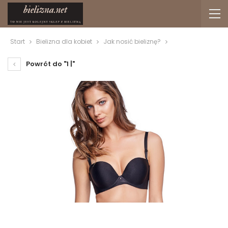
Start
Bielizna dla kobiet
Jak nosić bieliznę?
Powrót do "1 |"