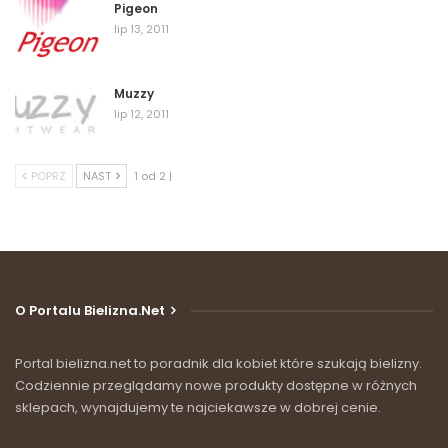
Pigeon
lip 13, 2011
Muzzy
lip 12, 2011
POPRZ
NAST
1 od 2 |
O Portalu Bielizna.net
Portal bielizna.net to poradnik dla kobiet które szukają bielizny.
Codziennie przeglądamy nowe produkty dostępne w różnych
sklepach, wynajdujemy te najciekawsze w dobrej cenie.