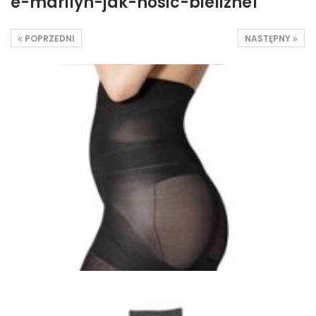
e-marilyn-jak-nosic-bielizne1
POPRZEDNI
NASTĘPNY