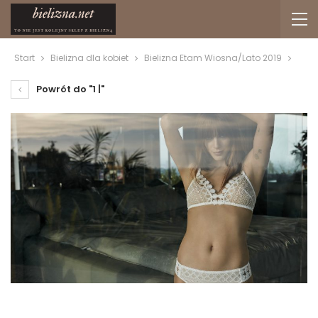
Start
Bielizna dla kobiet
Bielizna Etam Wiosna/Lato 2019
Powrót do "1 |"