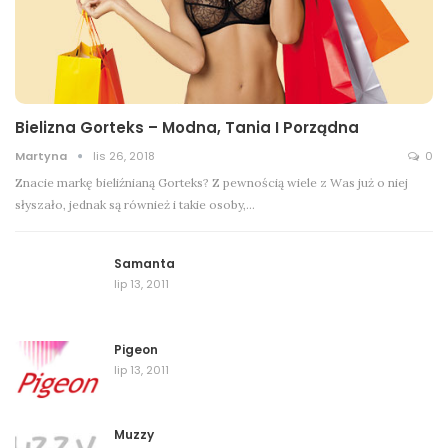
Bielizna Gorteks – Modna, Tania I Porządna
Martyna
lis 26, 2018
0
Znacie markę bieliźnianą Gorteks? Z pewnością wiele z Was już o niej
słyszało, jednak są również i takie osoby,…
Samanta
lip 13, 2011
Pigeon
lip 13, 2011
Muzzy